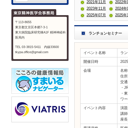
2021年11月
2022年
2023年11月
2024年
2025年07月
2025年
〒113-8655
東京都文京区本郷7-3-1
東大病院臨床研究棟A1F 精神神経科
ランチョンセミナー
医局内
TEL 03-3815-5411 内線33600
tkypa.office@gmail.com
イベント名称
ラン
開催日時
20
会場
名称
住所
交通
・J
・東
ワー
イベント内容
演題
講師
座長