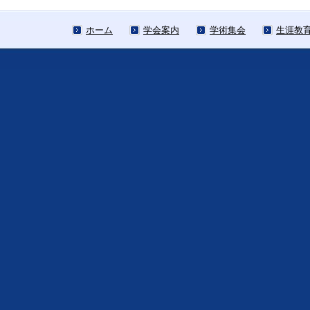
ホーム
学会案内
学術集会
生涯教