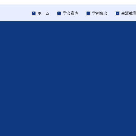
ホーム
学会案内
学術集会
生涯教