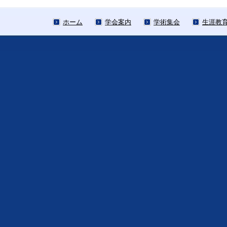
ホーム
学会案内
学術集会
生涯教