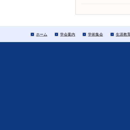
ホーム
学会案内
学術集会
生涯教