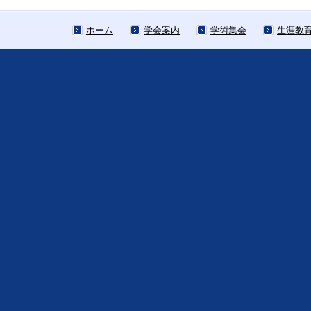
ホーム
学会案内
学術集会
生涯教