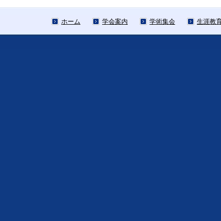
ホーム
学会案内
学術集会
生涯教